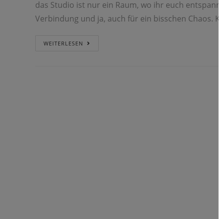
das Studio ist nur ein Raum, wo ihr euch entspanne
Verbindung und ja, auch für ein bisschen Chaos.
WEITERLESEN