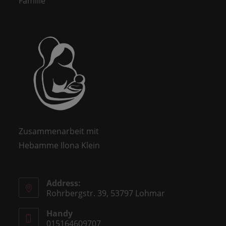
Familie
Zusammenarbeit mit
Hebamme Ilona Klein
Address:
Rohrbergstr. 39, 53797 Lohmar
Handy
015164609707