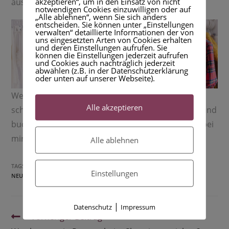
akzeptieren“, um in den Einsatz von nicht
aussuchen oder natürlich auch ganz ohne alles.
notwendigen Cookies einzuwilligen oder auf
„Alle ablehnen“, wenn Sie sich anders
entscheiden. Sie können unter „Einstellungen
verwalten“ detaillierte Informationen der von
uns eingesetzten Arten von Cookies erhalten
und deren Einstellungen aufrufen. Sie
können die Einstellungen jederzeit aufrufen
und Cookies auch nachträglich jederzeit
abwählen (z.B. in der Datenschutzerklärung
oder unten auf unserer Webseite).
Wenn du die Outfits in „Aktion“ sehen möchtest,
Alle akzeptieren
schaue gerne in der Galerie
Neugeborene
vorbei und
buche dein Shooting mit deinem kleinen Wunder bei
mir ->
Kontakt
Alle ablehnen
TAGS:
ANZIEHEN
,
FAMILIENSHOOTING
,
NEUGEBORENE
,
Einstellungen
NEUGEBORENENSHOOTING
,
OUTFITS
,
STUDIO
|
Datenschutz
Impressum
Weiterlesen
Vorheriger Beitrag