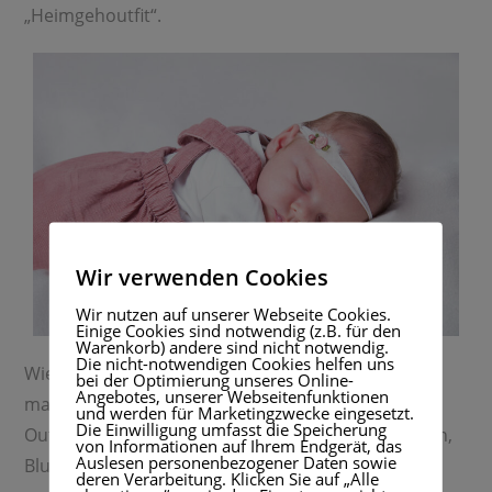
„Heimgehoutfit“.
Wir verwenden Cookies
Wir nutzen auf unserer Webseite Cookies.
Einige Cookies sind notwendig (z.B. für den
Warenkorb) andere sind nicht notwendig.
Die nicht-notwendigen Cookies helfen uns
Wie ihr seht, ihr seid hier sehr flexibel und wir
bei der Optimierung unseres Online-
Angebotes, unserer Webseitenfunktionen
machen es ganz nach euren Wünschen. Zu den
und werden für Marketingzwecke eingesetzt.
Die Einwilligung umfasst die Speicherung
Outfits kommen auch noch Haarbändchen, Mützen,
von Informationen auf Ihrem Endgerät, das
Auslesen personenbezogener Daten sowie
Blumenkränze und Cappis. Diese könnt ihr gerne
deren Verarbeitung. Klicken Sie auf „Alle