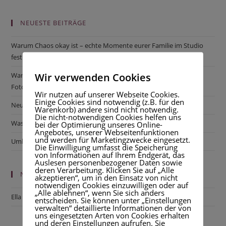
NEUESTE BEITRÄGE
Warum Chaos okay ist – echte Momente eurer Familie im Studio
festhalten
Wir verwenden Cookies
Warum Fotos so wichtig als Erinnerung sind – Gedanken einer
Fotografin
Wir nutzen auf unserer Webseite Cookies.
Einige Cookies sind notwendig (z.B. für den
Neugeborenenshooting – Hast du Outfits?
Warenkorb) andere sind nicht notwendig.
Die nicht-notwendigen Cookies helfen uns
Was kann mein Partner beim Shooting anziehen?
bei der Optimierung unseres Online-
Angebotes, unserer Webseitenfunktionen
und werden für Marketingzwecke eingesetzt.
Umbau neues Studio
Die Einwilligung umfasst die Speicherung
von Informationen auf Ihrem Endgerät, das
Auslesen personenbezogener Daten sowie
deren Verarbeitung. Klicken Sie auf „Alle
NEUESTE KOMMENTARE
akzeptieren“, um in den Einsatz von nicht
notwendigen Cookies einzuwilligen oder auf
„Alle ablehnen“, wenn Sie sich anders
Ella
zu
Produktvorstellung Album
entscheiden. Sie können unter „Einstellungen
verwalten“ detaillierte Informationen der von
uns eingesetzten Arten von Cookies erhalten
und deren Einstellungen aufrufen. Sie